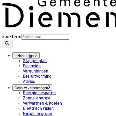
Zoekterm
Inzicht krijgen
Stappenplan
Financiën
Vergunningen
Besluitvorming
Advies
Gebouw verbeteringen
Energie besparen
Zonne-energie
Verwarmen & koelen
Elektrisch rijden
Natuur & groen